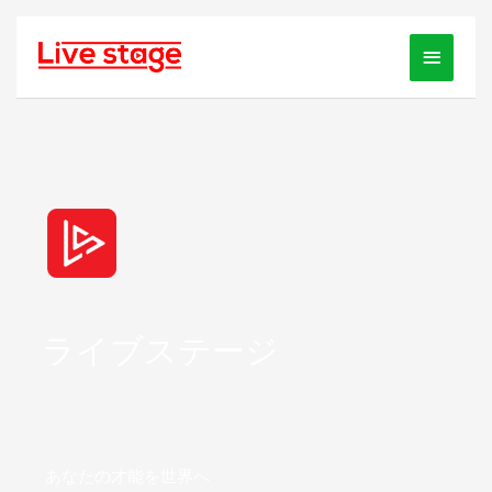
内
容
メ
を
イ
ス
ン
キ
ッ
メ
プ
ニ
ュ
ー
ライブステージ
あなたの才能を世界へ