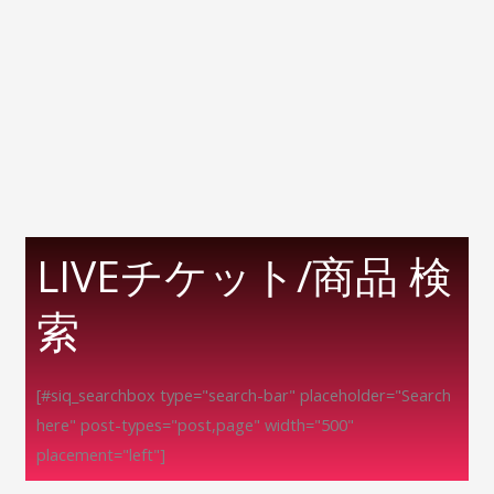
LIVEチケット/商品 検
索
[#siq_searchbox type="search-bar" placeholder="Search
here" post-types="post,page" width="500"
placement="left"]